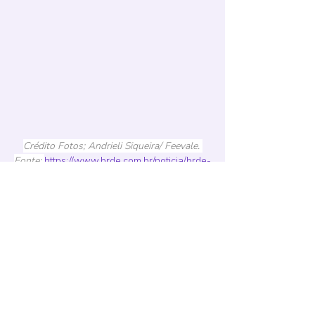
Crédito Fotos; Andrieli Siqueira/ Feevale. 
Fonte: 
https://www.brde.com.br/noticia/brde-
labs-rs-2025-inicia-aceleracao-de-15-
startups-da-regiao-sul/
Saiba mais em: 
https://www.brdelabs.com.br/
https://www.brde.com.br/noticia/brde-labs-
rs-2025-inicia-aceleracao-de-15-startups-
da-regiao-sul/
Anterior
Próximo