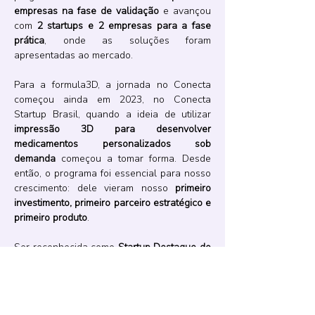
empresas na fase de validação
 e avançou 
com 
2 startups e 2 empresas para a fase 
prática
, onde as soluções foram 
apresentadas ao mercado.
Para a formula3D, a jornada no Conecta 
começou ainda em 2023, no Conecta 
Startup Brasil, quando a ideia de utilizar 
impressão 3D para desenvolver 
medicamentos personalizados sob 
demanda
 começou a tomar forma. Desde 
então, o programa foi essencial para nosso 
crescimento: dele vieram nosso 
primeiro 
investimento, primeiro parceiro estratégico e 
primeiro produto
.
Ser reconhecida como 
Startup Destaque do 
Conecta RS
 é motivo de grande honra e 
celebração. Esse marco reforça nossa 
trajetória de inovação e o impacto que 
queremos gerar na saúde por meio da 