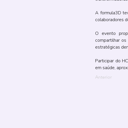
A formula3D tev
colaboradores do
O evento prop
compartilhar os 
estratégicas den
Participar do H
em saúde, aproxi
Anterior