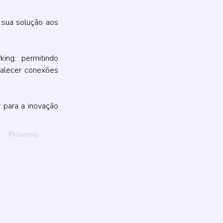
sua solução aos 
ing,
permitindo 
talecer conexões 
para a inovação 
Próximo