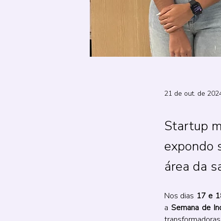
21 de out. de 202
Startup 
expondo s
área da s
Nos dias 
17 e 1
a 
Semana de I
transformadoras 