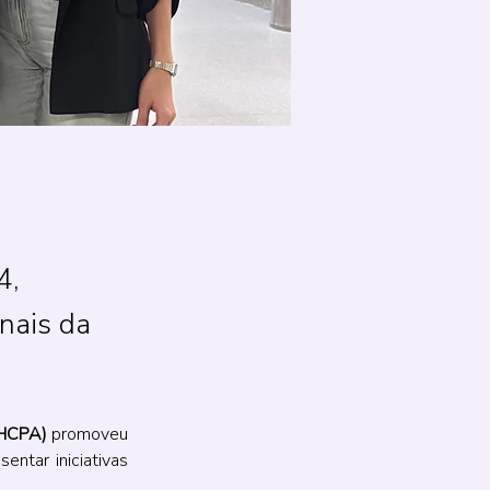
4,
nais da
(HCPA)
 promoveu 
ntar iniciativas 