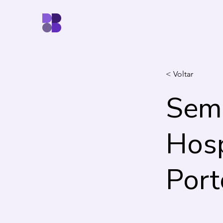
< Voltar
Sema
Hosp
Port