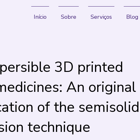
Início
Sobre
Serviços
Blog
persible 3D printed
edicines: An original
cation of the semisolid
sion technique