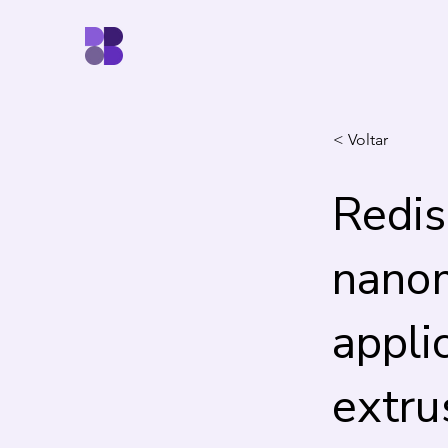
< Voltar
Redis
nanom
appli
extru