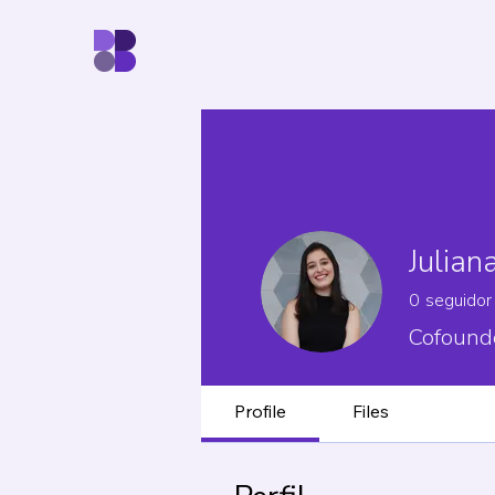
Julian
0
seguidor
Cofound
Profile
Files