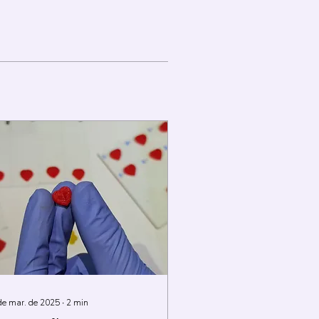
de mar. de 2025
∙
2
min