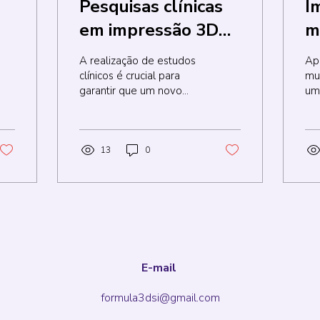
Pesquisas clínicas
I
em impressão 3D
m
m
de medicamentos:
c
A realização de estudos
Ap
em constante
l
clínicos é crucial para
mu
garantir que um novo
um
evolução
produto farmacêutico
te
tenha segurança e
de
eficácia comprovadas. E
de
isso...
lon
13
0
E-mail
formula3dsi@gmail.com