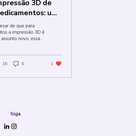
mpressão 3D de
edicamentos: um
aminho trilhado ao
esar de que para
ongo dos anos
itos a impressão 3D é
 assunto novo, essa
cnologia vem sendo
senvolvida ao longo
 quase 40 anos. Ao
go...
15
0
1
Siga