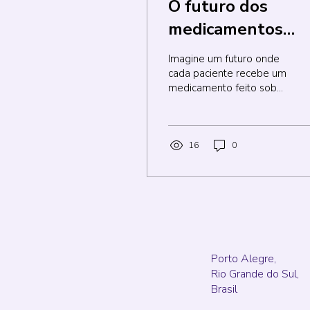
O futuro dos
medicamentos
personalizados e
Imagine um futuro onde
hospitais é 3D
cada paciente recebe um
medicamento feito sob
medida, perfeitamente
adaptado às suas
necessidades
específicas....
16
0
Porto Alegre,
Rio Grande do Sul,
Brasil