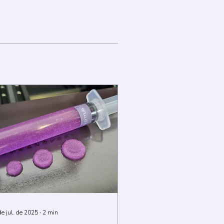
de jul. de 2025
∙
2
min