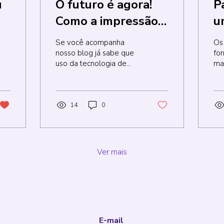
u
O futuro é agora!
P
Como a impressão
u
3D está
r
Se você acompanha
Os
transformando o
nosso blog já sabe que
fo
uso da tecnologia de
ma
mercado
impressão 3D na área
con
farmacêutico?
farmacêutica vem
no
ganhando especial
fav
destaque nos...
pri
14
0
Ver mais
E-mail