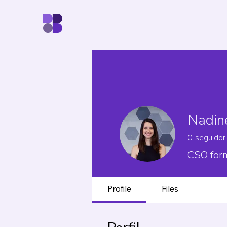
Nadin
0
seguidor
CSO for
Profile
Files