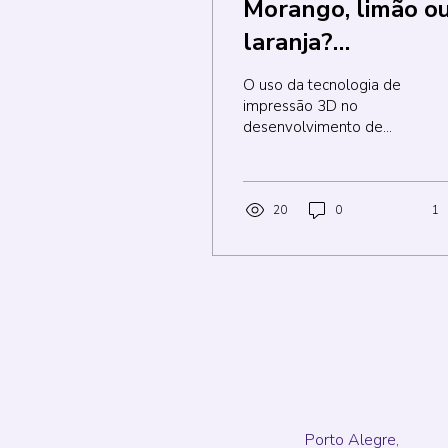
Morango, limão o
laranja?
Personalização na
O uso da tecnologia de
prática: estudo
impressão 3D no
desenvolvimento de
clínico
medicamentos tem
demonstrado vários
benefícios a nível de
bancada, nas...
20
0
1
Porto Alegre,