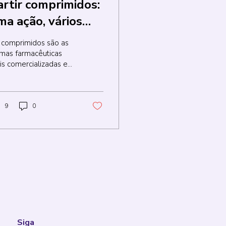
artir comprimidos:
ma ação, vários
iscos
 comprimidos são as
rmas farmacêuticas
is comercializadas e
sumidas no Brasil e
 mundo. Esse
oritismo está
ncipalmente...
9
0
Siga