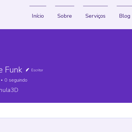
Início
Sobre
Serviços
Blog
e Funk
Escritor
0
seguindo
mula3D